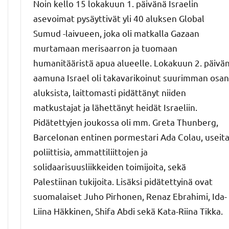
Noin kello 15 lokakuun 1. päivänä Israelin
asevoimat pysäyttivät yli 40 aluksen Global
Sumud -laivueen, joka oli matkalla Gazaan
murtamaan merisaarron ja tuomaan
humanitääristä apua alueelle. Lokakuun 2. päivä
aamuna Israel oli takavarikoinut suurimman osan
aluksista, laittomasti pidättänyt niiden
matkustajat ja lähettänyt heidät Israeliin.
Pidätettyjen joukossa oli mm. Greta Thunberg,
Barcelonan entinen pormestari Ada Colau, useit
poliittisia, ammattiliittojen ja
solidaarisuusliikkeiden toimijoita, sekä
Palestiinan tukijoita. Lisäksi pidätettyinä ovat
suomalaiset Juho Pirhonen, Renaz Ebrahimi, Ida-
Liina Häkkinen, Shifa Abdi sekä Kata-Riina Tikka.