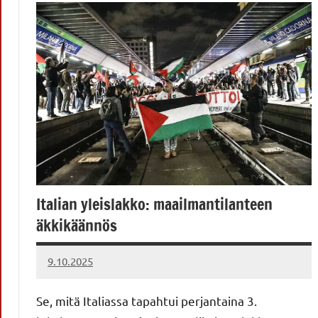
Italian yleislakko: maailmantilanteen
äkkikäännös
9.10.2025
Vallankumous
Se, mitä Italiassa tapahtui perjantaina 3.