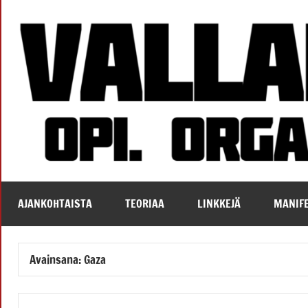
Skip
to
content
Vallankumous
AJANKOHTAISTA
TEORIAA
LINKKEJÄ
MANIFE
Avainsana:
Gaza