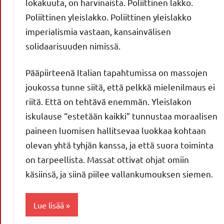
lokakuuta, on harvinaista. Poliittinen lakko.
Poliittinen yleislakko. Poliittinen yleislakko
imperialismia vastaan, kansainvälisen
solidaarisuuden nimissä.
Pääpiirteenä Italian tapahtumissa on massojen
joukossa tunne siitä, että pelkkä mielenilmaus ei
riitä. Että on tehtävä enemmän. Yleislakon
iskulause “estetään kaikki” tunnustaa moraalisen
paineen luomisen hallitsevaa luokkaa kohtaan
olevan yhtä tyhjän kanssa, ja että suora toiminta
on tarpeellista. Massat ottivat ohjat omiin
käsiinsä, ja siinä piilee vallankumouksen siemen.
Lue lisää