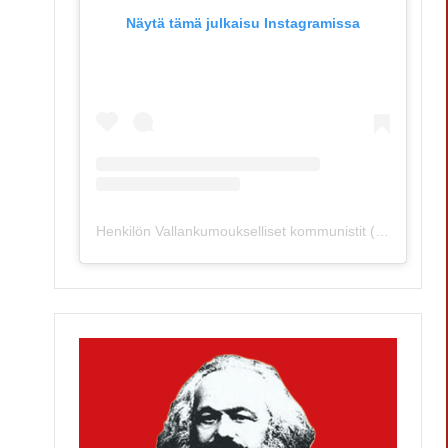
Näytä tämä julkaisu Instagramissa
Henkilön Vallankumoukselliset kommunistit (@vki_suomi) jakama julkaisu