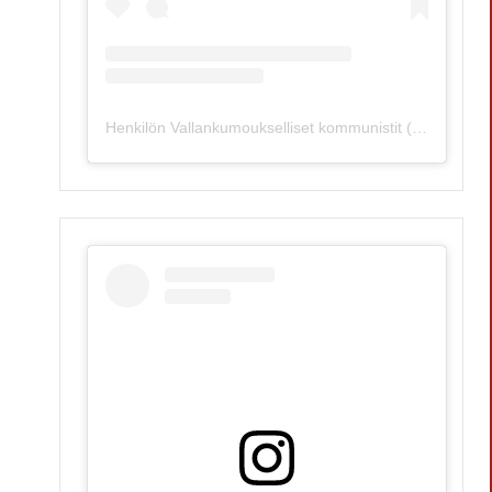
Henkilön Vallankumoukselliset kommunistit (@vki_suomi) jakama julkaisu