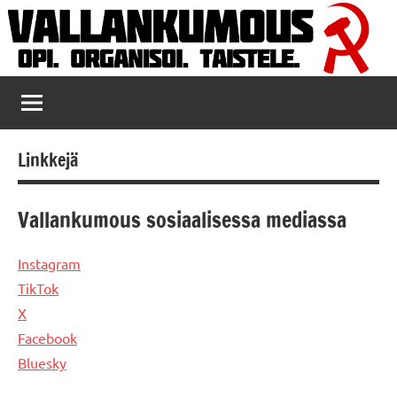
Skip
to
content
Vallankumous
Linkkejä
Vallankumous sosiaalisessa mediassa
Instagram
TikTok
X
Facebook
Bluesky