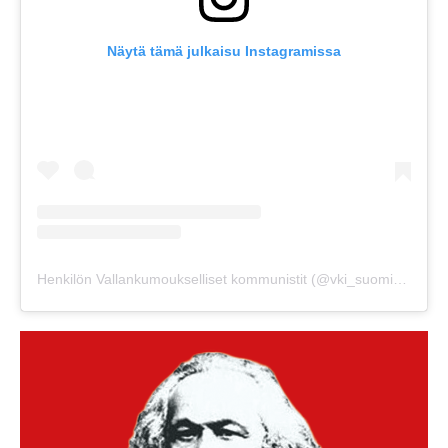
Näytä tämä julkaisu Instagramissa
Henkilön Vallankumoukselliset kommunistit (@vki_suomi) jakama julkaisu