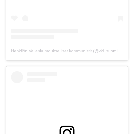
Henkilön Vallankumoukselliset kommunistit (@vki_suomi) jakama julkaisu