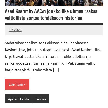
Azad Kashmir: AAC:n joukkoliike uhmaa raakaa
valtiollista sortoa tehdäkseen historiaa
9.7.2026
Vallankumous
Sadattuhannet ihmiset Pakistanin hallinnoimassa
Kashmirissa, jota kutsutaan tavallisesti Azad Kashmiriksi,
kirjoittavat uutta lukua historiaan rohkeudellaan ja
sankaruudellaan samaan aikaan, kun Pakistanin valtio
harjoittaa yhtä julmimmista […]
Lue lisää
Ajankohtaista
Teoriaa