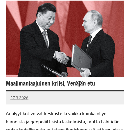
Maailmanlaajuinen kriisi, Venäjän etu
27.3.2026
Vallankumous
Analyytikot voivat keskustella vaikka kuinka öljyn
hinnoista ja geopoliittisista laskelmista, mutta Lähi-idän
sodan todellisuutta mitataan ihmishengissä, ei kaavioissa.