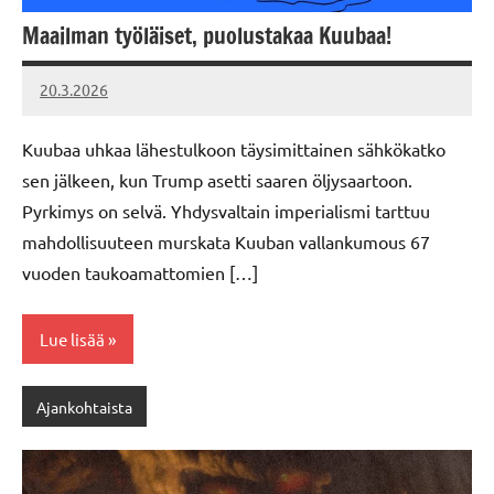
Maailman työläiset, puolustakaa Kuubaa!
20.3.2026
Vallankumous
Kuubaa uhkaa lähestulkoon täysimittainen sähkökatko
sen jälkeen, kun Trump asetti saaren öljysaartoon.
Pyrkimys on selvä. Yhdysvaltain imperialismi tarttuu
mahdollisuuteen murskata Kuuban vallankumous 67
vuoden taukoamattomien […]
Lue lisää
Ajankohtaista