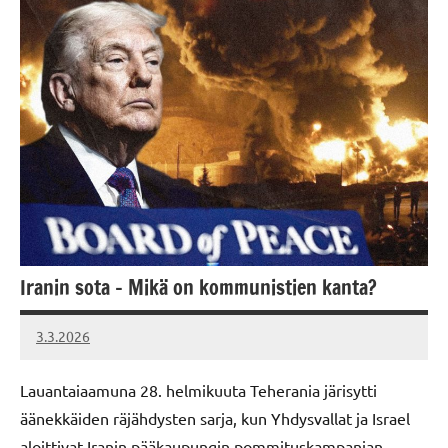
Iranin sota – Mikä on kommunistien kanta?
3.3.2026
Vallankumous
Lauantaiaamuna 28. helmikuuta Teherania järisytti
äänekkäiden räjähdysten sarja, kun Yhdysvallat ja Israel
aloittivat Iranin pääkaupungin pommituskampanjan.