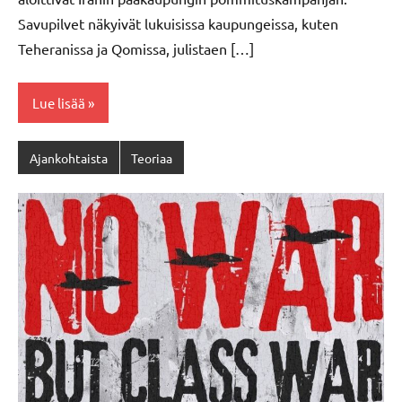
Savupilvet näkyivät lukuisissa kaupungeissa, kuten
Teheranissa ja Qomissa, julistaen […]
Lue lisää
Ajankohtaista
Teoriaa