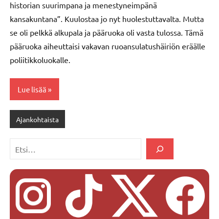
historian suurimpana ja menestyneimpänä
kansakuntana”. Kuulostaa jo nyt huolestuttavalta. Mutta
se oli pelkkä alkupala ja pääruoka oli vasta tulossa. Tämä
pääruoka aiheuttaisi vakavan ruoansulatushäiriön eräälle
poliitikkoluokalle.
Lue lisää
Ajankohtaista
Etsi