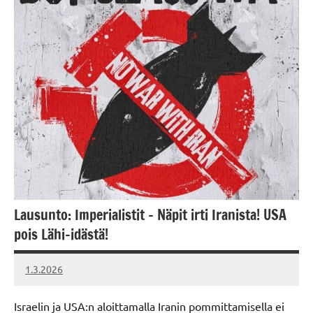
Lausunto: Imperialistit – Näpit irti Iranista! USA
pois Lähi-idästä!
1.3.2026
Vallankumous
Israelin ja USA:n aloittamalla Iranin pommittamisella ei