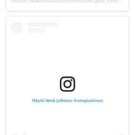
Henkilön Vallankumoukselliset kommunistit (@vki_suomi) jakama julkaisu
Näytä tämä julkaisu Instagramissa