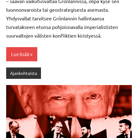
– saavan vaikutusvaltaa Grönlannissa, olipa kyse sen
luonnonvaroista tai geostrategisesta asemasta.
Yhdysvallat tarvitsee Grönlannin hallintaansa
turvatakseen etunsa pohjoisnavalla imperialististen
suurvaltojen välisten konfliktien kiristyessä.
Lue lisää
Ajankohtaista