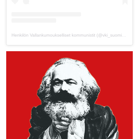
Henkilön Vallankumoukselliset kommunistit (@vki_suomi) jakama julkaisu