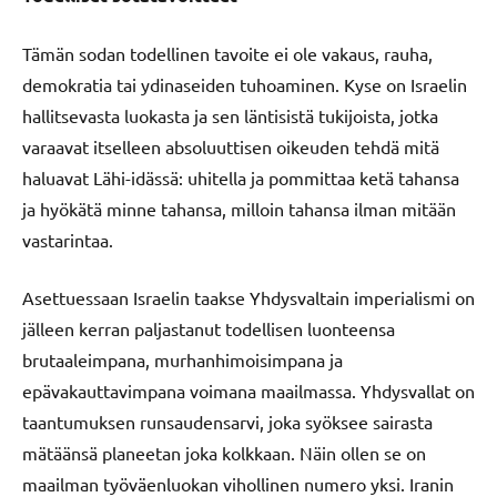
Tämän sodan todellinen tavoite ei ole vakaus, rauha,
demokratia tai ydinaseiden tuhoaminen. Kyse on Israelin
hallitsevasta luokasta ja sen läntisistä tukijoista, jotka
varaavat itselleen absoluuttisen oikeuden tehdä mitä
haluavat Lähi-idässä: uhitella ja pommittaa ketä tahansa
ja hyökätä minne tahansa, milloin tahansa ilman mitään
vastarintaa.
Asettuessaan Israelin taakse Yhdysvaltain imperialismi on
jälleen kerran paljastanut todellisen luonteensa
brutaaleimpana, murhanhimoisimpana ja
epävakauttavimpana voimana maailmassa. Yhdysvallat on
taantumuksen runsaudensarvi, joka syöksee sairasta
mätäänsä planeetan joka kolkkaan. Näin ollen se on
maailman työväenluokan vihollinen numero yksi. Iranin