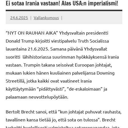
Ei sotaa Irania vastaan! Alas USA:n imperialismi!
24.6.2025
Vallankumous
“NYT ON RAUHAN AIKA” Yhdysvaltain presidentti
Donald Trump kirjoitti viestipalvelu Truth Socialissa
lauantaina 21.6.2025. Samana päivänä Yhdysvallat
suoritti lähihistoriassa suurimman hyökkäyksensä Irania
vastaan. Trumpin takana seisoivat Euroopan johtajat,
mukaan lukien hänen kuuliainen palvelijansa Downing
Streetillä, jotka kaikki ovat vaatineet Irania
käyttäytymään “pidättyvästi”, “de-eskaloimaan” ja
palaamaan neuvottelupöytään.
Bertolt Brecht sanoi, että “kun johtajat puhuvat rauhasta,
tavallinen kansa tietää jo, että sota on tulossa”. Brecht
tarkoitti huolellisesti valmisteltua sotapropagandaa, jota