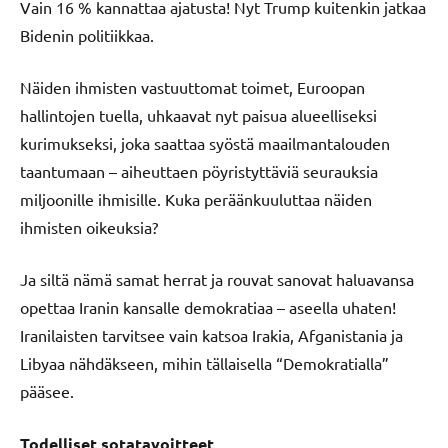
Vain 16 % kannattaa ajatusta! Nyt Trump kuitenkin jatkaa
Bidenin politiikkaa.
Näiden ihmisten vastuuttomat toimet, Euroopan
hallintojen tuella, uhkaavat nyt paisua alueelliseksi
kurimukseksi, joka saattaa syöstä maailmantalouden
taantumaan – aiheuttaen pöyristyttäviä seurauksia
miljoonille ihmisille. Kuka peräänkuuluttaa näiden
ihmisten oikeuksia?
Ja siltä nämä samat herrat ja rouvat sanovat haluavansa
opettaa Iranin kansalle demokratiaa – aseella uhaten!
Iranilaisten tarvitsee vain katsoa Irakia, Afganistania ja
Libyaa nähdäkseen, mihin tällaisella “Demokratialla”
pääsee.
Todelliset sotatavoitteet