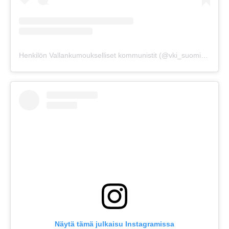
Henkilön Vallankumoukselliset kommunistit (@vki_suomi) jakama julkaisu
Näytä tämä julkaisu Instagramissa