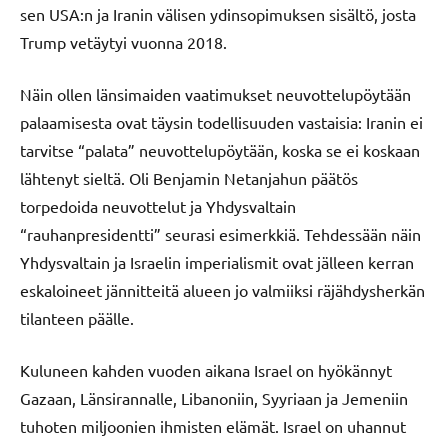
sen USA:n ja Iranin välisen ydinsopimuksen sisältö, josta
Trump vetäytyi vuonna 2018.
Näin ollen länsimaiden vaatimukset neuvottelupöytään
palaamisesta ovat täysin todellisuuden vastaisia: Iranin ei
tarvitse “palata” neuvottelupöytään, koska se ei koskaan
lähtenyt sieltä. Oli Benjamin Netanjahun päätös
torpedoida neuvottelut ja Yhdysvaltain
“rauhanpresidentti” seurasi esimerkkiä. Tehdessään näin
Yhdysvaltain ja Israelin imperialismit ovat jälleen kerran
eskaloineet jännitteitä alueen jo valmiiksi räjähdysherkän
tilanteen päälle.
Kuluneen kahden vuoden aikana Israel on hyökännyt
Gazaan, Länsirannalle, Libanoniin, Syyriaan ja Jemeniin
tuhoten miljoonien ihmisten elämät. Israel on uhannut