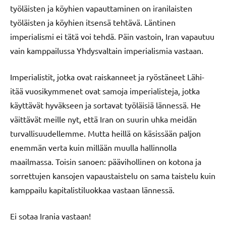
työläisten ja köyhien vapauttaminen on iranilaisten
työläisten ja köyhien itsensä tehtävä. Läntinen
imperialismi ei tätä voi tehdä. Päin vastoin, Iran vapautuu
vain kamppailussa Yhdysvaltain imperialismia vastaan.
Imperialistit, jotka ovat raiskanneet ja ryöstäneet Lähi-
itää vuosikymmenet ovat samoja imperialisteja, jotka
käyttävät hyväkseen ja sortavat työläisiä lännessä. He
väittävät meille nyt, että Iran on suurin uhka meidän
turvallisuudellemme. Mutta heillä on käsissään paljon
enemmän verta kuin millään muulla hallinnolla
maailmassa. Toisin sanoen: päävihollinen on kotona ja
sorrettujen kansojen vapaustaistelu on sama taistelu kuin
kamppailu kapitalistiluokkaa vastaan lännessä.
Ei sotaa Irania vastaan!