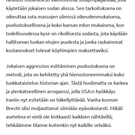
käytetään jokaisen sodan alussa. Sen tarkoituksena on
oikeuttaa sota massojen silmissä oikeudenmukaisena,
puolustuksellisena ja koko kansan edun mukaisena, kun
todellisuudessa kyse on rikollisesta sodasta, jota käydään
hallitsevan luokan etujen puolesta ja jonka raskaimmat
kustannukset tulevat köyhimpien maksettaviksi.
Jokaisen aggression esittäminen puolustuksena on
metodi, jota on kehitetty yhä hienostuneemmaksi koko
luokkataistelun historian ajan. Tästä huolimatta se karkea
ja ylenkatseellinen arroganssi, jolla USA:n hyökkäys
Iraniin nyt esitetään on häkellyttävää. Vanha kunnon
Brecht olisi muljauttanut silmiään epäuskoisesti. Mikäli
asetelma ei vielä ole kirkkaasti kaikkien nähtävillä,
tehkäämme tilanne kuitenkin nyt kaikille selväksi.