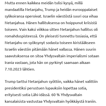
Mutta ennen kaikkea meidän tulisi kysyä, millä
mandaatilla Netanjahu, Trump ja heidän eurooppalaiset
sylikoiransa operoivat. Israelin väestöstä suuri osa vihaa
Netanjahua. Hänen hallituksensa on hoippunut kriisistä
toiseen. Vain kaksi viikkoa sitten Netanjahun hallitus oli
romahduspisteessä. On yleisesti tunnettu tosiasia, että
Netanjahu on syöksynyt sodasta toiseen kiristääkseen
Israelin väestön pitämään hänet vallassa. Hänen suurin
saavutuksensa on sitoa Yhdysvaltain imperialismi sotaan
Irania vastaan, jota hän on pyrkinyt saamaan aikaan
7.10.2023 lähtien.
Trump tarttui Netanjahun syöttiin, vaikka hänet valittiin
presidentiksi perustuen lupauksiin lopettaa sotia,
erityisesti sotia Lähi-idässä. 60 % Yhdysvaltain
kansalaisista vastustaa Yhdysvaltain hyökkäystä Iraniin.