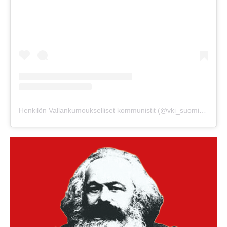
Henkilön Vallankumoukselliset kommunistit (@vki_suomi) jakama julkaisu