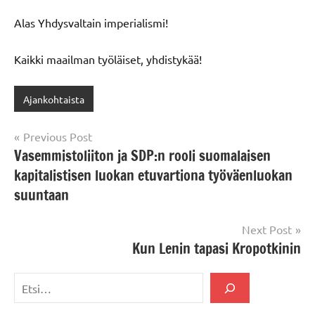
Alas Yhdysvaltain imperialismi!
Kaikki maailman työläiset, yhdistykää!
Ajankohtaista
Artikkelien
Previous Post
Vasemmistoliiton ja SDP:n rooli suomalaisen
selaus
kapitalistisen luokan etuvartiona työväenluokan
suuntaan
Next Post
Kun Lenin tapasi Kropotkinin
Etsi