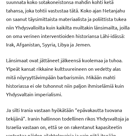
suunnata koko sotakoneistonsa mahdin kohti ketä
tahansa, joka tohtii vastustaa tätä. Koko ajan Netanjahu
on saanut täysimittaista materiaalista ja poliittista tukea
niin Yhdysvalloilta kuin kaikilta muiltakin länsimailta, joilla
on oma verinen interventioiden historiansa Lähi-idässä:
Irak, Afganistan, Syyria, Libya ja Jemen.
Länsimaat ovat jättäneet jälkeensä kuolemaa ja tuhoa.
Ylpeät kansat rikkaine kulttuureineen on vedetty alas
mitä nöyryyttävimpään barbarismiin. Mikään mahti
historiassa ei ole tuhonnut niin paljon ihmiselämiä kuin
Yhdysvaltain imperialismi.
Ja silti Irania vastaan hyökätään “epävakautta tuovana
tekijänä”. Iranin hallinnon todellinen rikos Yhdysvaltoja ja
Israelia vastaan on, että se on rakentanut kapasiteetin
vastustaa näiden ailahtelevaisia ja vain niitä itseään