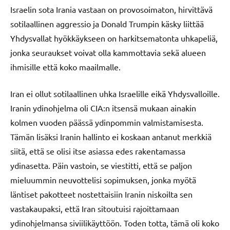
Israelin sota Irania vastaan on provosoimaton, hirvittävä
sotilaallinen aggressio ja Donald Trumpin käsky liittää
Yhdysvallat hyökkäykseen on harkitsematonta uhkapeliä,
jonka seuraukset voivat olla kammottavia sekä alueen
ihmisille että koko maailmalle.
Iran ei ollut sotilaallinen uhka Israelille eikä Yhdysvalloille.
Iranin ydinohjelma oli CIA:n itsensä mukaan ainakin
kolmen vuoden päässä ydinpommin valmistamisesta.
Tämän lisäksi Iranin hallinto ei koskaan antanut merkkiä
siitä, että se olisi itse asiassa edes rakentamassa
ydinasetta. Päin vastoin, se viestitti, että se paljon
mieluummin neuvottelisi sopimuksen, jonka myötä
läntiset pakotteet nostettaisiin Iranin niskoilta sen
vastakaupaksi, että Iran sitoutuisi rajoittamaan
ydinohjelmansa siviilikäyttöön. Toden totta, tämä oli koko