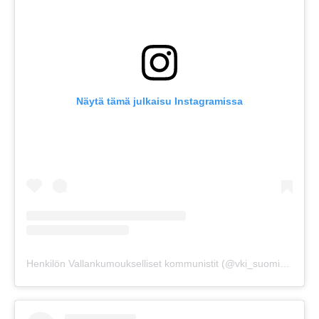
Näytä tämä julkaisu Instagramissa
Henkilön Vallankumoukselliset kommunistit (@vki_suomi) jakama julkaisu