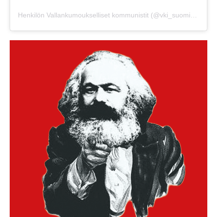
Henkilön Vallankumoukselliset kommunistit (@vki_suomi) jakama julkaisu