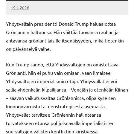
19.1.2026
Vallankumous
Yhdysvaltain presidentti Donald Trump haluaa ottaa
Grönlannin haltuunsa. Hän väittää tuovansa rauhan ja
antavansa grönlantilaisille itsenäisyyden, mikä tietenkin
on päivänselvä valhe.
Kun Trump sanoo, että Yhdysvaltojen on omistettava
Grönlanti, hän ei puhu vain omiaan, vaan ilmaisee
Yhdysvaltojen imperialismin etuja. Yhdysvallat ei voi
sallia yhdenkään kilpailijansa – Venäjän ja etenkään Kiinan
– saavan vaikutusvaltaa Grönlannissa, olipa kyse sen
luonnonvaroista tai geostrategisesta asemasta.
Yhdysvallat tarvitsee Grönlannin hallintaansa
turvatakseen etunsa pohjoisnavalla imperialististen
suurvaltojen välisten konfliktien kiristyessä.