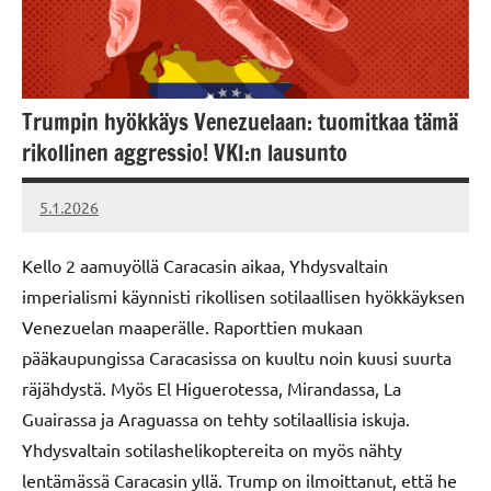
Trumpin hyökkäys Venezuelaan: tuomitkaa tämä
rikollinen aggressio! VKI:n lausunto
5.1.2026
Vallankumous
Kello 2 aamuyöllä Caracasin aikaa, Yhdysvaltain
imperialismi käynnisti rikollisen sotilaallisen hyökkäyksen
Venezuelan maaperälle. Raporttien mukaan
pääkaupungissa Caracasissa on kuultu noin kuusi suurta
räjähdystä. Myös El Higuerotessa, Mirandassa, La
Guairassa ja Araguassa on tehty sotilaallisia iskuja.
Yhdysvaltain sotilashelikoptereita on myös nähty
lentämässä Caracasin yllä. Trump on ilmoittanut, että he