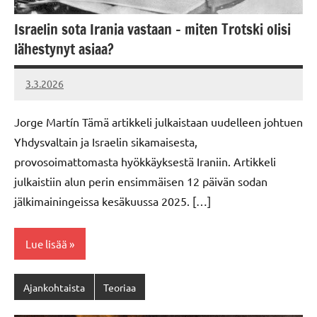
Israelin sota Irania vastaan – miten Trotski olisi
lähestynyt asiaa?
3.3.2026
Vallankumous
Jorge Martín Tämä artikkeli julkaistaan uudelleen johtuen
Yhdysvaltain ja Israelin sikamaisesta,
provosoimattomasta hyökkäyksestä Iraniin. Artikkeli
julkaistiin alun perin ensimmäisen 12 päivän sodan
jälkimainingeissa kesäkuussa 2025. […]
Lue lisää
Ajankohtaista
Teoriaa