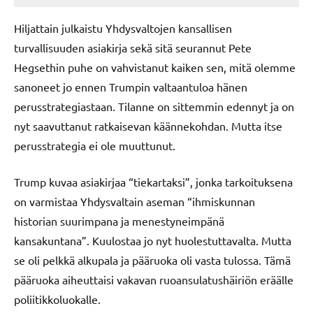
Hiljattain julkaistu Yhdysvaltojen kansallisen
turvallisuuden asiakirja sekä sitä seurannut Pete
Hegsethin puhe on vahvistanut kaiken sen, mitä olemme
sanoneet jo ennen Trumpin valtaantuloa hänen
perusstrategiastaan. Tilanne on sittemmin edennyt ja on
nyt saavuttanut ratkaisevan käännekohdan. Mutta itse
perusstrategia ei ole muuttunut.
Trump kuvaa asiakirjaa “tiekartaksi”, jonka tarkoituksena
on varmistaa Yhdysvaltain aseman “ihmiskunnan
historian suurimpana ja menestyneimpänä
kansakuntana”. Kuulostaa jo nyt huolestuttavalta. Mutta
se oli pelkkä alkupala ja pääruoka oli vasta tulossa. Tämä
pääruoka aiheuttaisi vakavan ruoansulatushäiriön eräälle
poliitikkoluokalle.