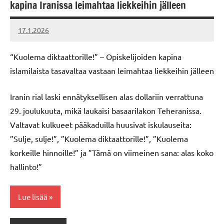
kapina Iranissa leimahtaa liekkeihin jälleen
17.1.2026
Vallankumous
“Kuolema diktaattorille!” – Opiskelijoiden kapina
islamilaista tasavaltaa vastaan leimahtaa liekkeihin jälleen
Iranin rial laski ennätyksellisen alas dollariin verrattuna ​​
29. joulukuuta, mikä laukaisi basaarilakon Teheranissa.
Valtavat kulkueet pääkaduilla huusivat iskulauseita:
”Sulje, sulje!”, ”Kuolema diktaattorille!”, ”Kuolema
korkeille hinnoille!” ja ”Tämä on viimeinen sana: alas koko
hallinto!”
Lue lisää