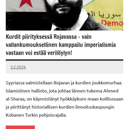
Kurdit piirityksessä Rojavassa – vain
vallankumouksellinen kamppailu imperialismia
vastaan voi estää verilöylyn!
3.2.2026
Vallankumous
Syyriassa valmistellaan Rojavan ja kurdien joukkomurhaa.
Islamistinen hallinto, jota johtaa lännen tukema Ahmed
al-Sharaa, on käynnistänyt hyökkäyksen maan koillisosaan
ja piirittänyt historiallisen kurdien linnoituskaupungin
Kobanen Turkin pohjoisrajalla.