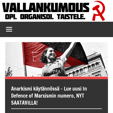
Skip
to
content
Vallankumous
Anarkismi käytännössä – Lue uusi In
Defence of Marxismin numero, NYT
SAATAVILLA!