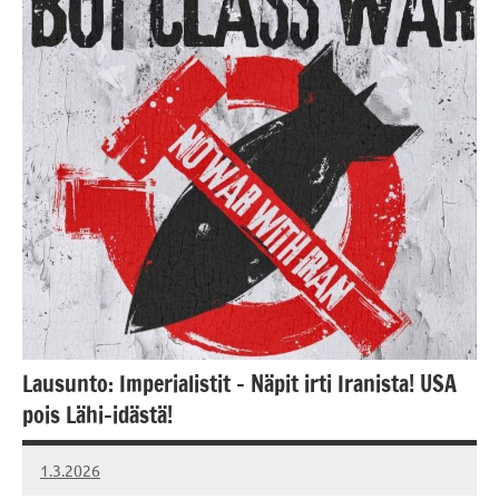
Lausunto: Imperialistit – Näpit irti Iranista! USA
pois Lähi-idästä!
1.3.2026
Vallankumous