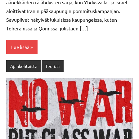
äänekkäiden räjähdysten sarja, kun Yhdysvallat ja Israel
aloittivat Iranin pääkaupungin pommituskampanjan.
Savupilvet näkyivät lukuisissa kaupungeissa, kuten
Teheranissa ja Qomissa, julistaen […]
Lue lisää
Ajankohtaista
Teoriaa