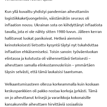
Kun yllä kuvailtu yhdistyi pandemian aiheuttamiin
logistiikkaketjuongelmiin, väistämätön seuraus oli
inflaation nousu. Ukrainan sota on kiihdyttänyt inflaatiota
tavalla, jota ei ole nähty sitten 1980-luvun. Jälleen kerran
hallitsevat luokat panikoivat. Hetkeä aiemmin
keinotekoisesti lietsottu kysyntä täytyi nyt tukahduttaa
inflaation ehkäisemiseksi. Toisin sanoin: työväenluokan
elintasoa ja kulutusta oli vähennettävä tietoisesti –
aiheuttaen samalla elinkustannuskriisin – ymmärtäen
täysin selvästi, että tämä laukaisisi taantuman.
Velkaantumisasteen ollessa korkeammalla kuin koskaan
keskuspankkien oli pakko nostaa korkoja jyrkästi. Tämä
on jo aiheuttanut kriisejä ja vararikkoja kokonaisille
kansakunnille aiheuttaen hirvittäviä sosiaalisia