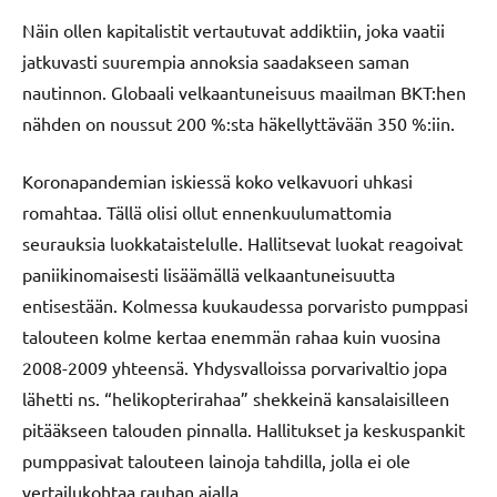
Näin ollen kapitalistit vertautuvat addiktiin, joka vaatii
jatkuvasti suurempia annoksia saadakseen saman
nautinnon. Globaali velkaantuneisuus maailman BKT:hen
nähden on noussut 200 %:sta häkellyttävään 350 %:iin.
Koronapandemian iskiessä koko velkavuori uhkasi
romahtaa. Tällä olisi ollut ennenkuulumattomia
seurauksia luokkataistelulle. Hallitsevat luokat reagoivat
paniikinomaisesti lisäämällä velkaantuneisuutta
entisestään. Kolmessa kuukaudessa porvaristo pumppasi
talouteen kolme kertaa enemmän rahaa kuin vuosina
2008-2009 yhteensä. Yhdysvalloissa porvarivaltio jopa
lähetti ns. “helikopterirahaa” shekkeinä kansalaisilleen
pitääkseen talouden pinnalla. Hallitukset ja keskuspankit
pumppasivat talouteen lainoja tahdilla, jolla ei ole
vertailukohtaa rauhan ajalla.