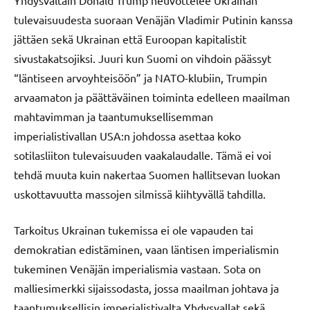
Yhdysvaltain Donald Trump neuvottelee Ukrainan
tulevaisuudesta suoraan Venäjän Vladimir Putinin kanssa
jättäen sekä Ukrainan että Euroopan kapitalistit
sivustakatsojiksi. Juuri kun Suomi on vihdoin päässyt
“läntiseen arvoyhteisöön” ja NATO-klubiin, Trumpin
arvaamaton ja päättäväinen toiminta edelleen maailman
mahtavimman ja taantumuksellisemman
imperialistivallan USA:n johdossa asettaa koko
sotilasliiton tulevaisuuden vaakalaudalle. Tämä ei voi
tehdä muuta kuin nakertaa Suomen hallitsevan luokan
uskottavuutta massojen silmissä kiihtyvällä tahdilla.
Tarkoitus Ukrainan tukemissa ei ole vapauden tai
demokratian edistäminen, vaan läntisen imperialismin
tukeminen Venäjän imperialismia vastaan. Sota on
malliesimerkki sijaissodasta, jossa maailman johtava ja
taantumuksellisin imperialistivalta Yhdysvallat sekä