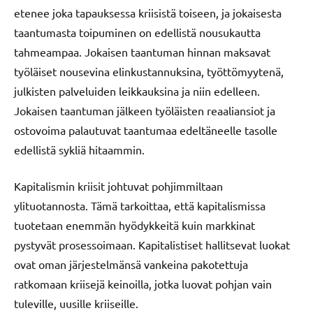
etenee joka tapauksessa kriisistä toiseen, ja jokaisesta
taantumasta toipuminen on edellistä nousukautta
tahmeampaa. Jokaisen taantuman hinnan maksavat
työläiset nousevina elinkustannuksina, työttömyytenä,
julkisten palveluiden leikkauksina ja niin edelleen.
Jokaisen taantuman jälkeen työläisten reaaliansiot ja
ostovoima palautuvat taantumaa edeltäneelle tasolle
edellistä sykliä hitaammin.
Kapitalismin kriisit johtuvat pohjimmiltaan
ylituotannosta. Tämä tarkoittaa, että kapitalismissa
tuotetaan enemmän hyödykkeitä kuin markkinat
pystyvät prosessoimaan. Kapitalistiset hallitsevat luokat
ovat oman järjestelmänsä vankeina pakotettuja
ratkomaan kriisejä keinoilla, jotka luovat pohjan vain
tuleville, uusille kriiseille.