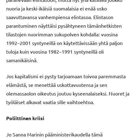
nuoria ja keski-ikäisiä suomalaisia ei enää usko
saavuttavansa vanhempiensa elintasoa. Elintason
parantuminen näyttäisi pysähtyneen tämänhetkisten
tilastojen nuorimman sukupolven kohdalla: vuosina
1992–2001 syntyneillä on käytettävissään yhtä paljon
tuloja kuin vuosina 1982–1991 syntyneillä oli
samanikäisinä.
Jos kapitalismi ei pysty tarjoamaan toivoa paremmasta
elämästä, se menettää uskottavuutensa ja sen
olemassaolon oikeutus joutuu kyseenalaiseksi. Nuoret ja
työläiset alkavat vaatia sille vaihtoehtoa.
Poliittinen kriisi
Jo Sanna Marinin pääministerikaudella tämä