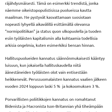
räjähdysmäisesti. Tämä on esimerkki trendistä, jonka
näemme oikeistopopulistisissa puolueissa kautta
maailman. Ne pystyvät kasvattamaan suosiotaan
nopeasti lyhyellä aikavälillä esittämällä olevansa
“normipolitiikan” ja status quon ulkopuolella ja tuoden
esiin työläisten kapitalismin alla kohtaamia todellisia
arkisia ongelmia, kuten esimerkiksi bensan hinnan.
Hallituspuolueiden kannatus säännönmukaisesti kääntyy
luisuun, kun jokaisella hallituskaudella niitä
äänestäneiden työläisten olot vain entisestään
heikkenevät. Perussuomalaisten kannatus vaalien jälkeen
vuoden 2024 loppuun laski 5 % ja kokoomuksen 3 %.
Porvarillisten poliitikkojen kannatus on romahtanut
Bidenista ja Macronista Ison-Britannian yhä tiheämpään