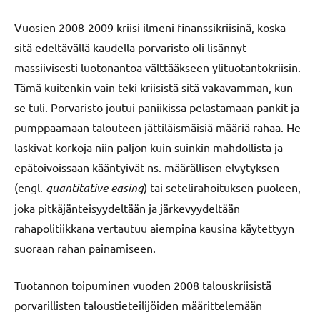
Vuosien 2008-2009 kriisi ilmeni finanssikriisinä, koska
sitä edeltävällä kaudella porvaristo oli lisännyt
massiivisesti luotonantoa välttääkseen ylituotantokriisin.
Tämä kuitenkin vain teki kriisistä sitä vakavamman, kun
se tuli. Porvaristo joutui paniikissa pelastamaan pankit ja
pumppaamaan talouteen jättiläismäisiä määriä rahaa. He
laskivat korkoja niin paljon kuin suinkin mahdollista ja
epätoivoissaan kääntyivät ns. määrällisen elvytyksen
(engl.
quantitative easing
) tai setelirahoituksen puoleen,
joka pitkäjänteisyydeltään ja järkevyydeltään
rahapolitiikkana vertautuu aiempina kausina käytettyyn
suoraan rahan painamiseen.
Tuotannon toipuminen vuoden 2008 talouskriisistä
porvarillisten taloustieteilijöiden määrittelemään