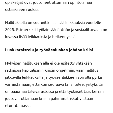
opiskelijat ovat joutuneet ottamaan opintolainaa
ostaakseen ruokaa.
Hallituksella on suunnitteilla lisää leikkauksia vuodelle
2025. Esimerkiksi työlainsäädäntöön ja sosiaaliturvaan on
luvassa lisää leikkauksia ja heikennyksiä.
Luokkataistelu ja työväenluokan johdon kriisi
Nykyisen hallituksen alla ei ole esitetty yhtäkään
ratkaisua kapitalismin kriisin ongelmiin, vaan hallitus
jatkuvilla leikkauksilla ja työväenliikkeen sorrolla pyrkii
varmistamaan, että kun seuraava kriisi tulee, yrityksillä
on pääomaa talvivarastossa ja että työläiset taas kerran
joutuvat ottamaan kriisin pahimmat iskut vastaan
eturintamassa.