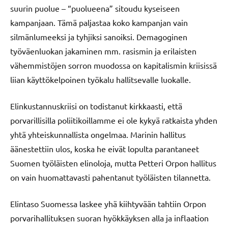
suurin puolue – “puolueena” sitoudu kyseiseen
kampanjaan. Tämä paljastaa koko kampanjan vain
silmänlumeeksi ja tyhjiksi sanoiksi. Demagoginen
työväenluokan jakaminen mm. rasismin ja erilaisten
vähemmistöjen sorron muodossa on kapitalismin kriisissä
liian käyttökelpoinen työkalu hallitsevalle luokalle.
Elinkustannuskriisi on todistanut kirkkaasti, että
porvarillisilla poliitikoillamme ei ole kykyä ratkaista yhden
yhtä yhteiskunnallista ongelmaa. Marinin hallitus
äänestettiin ulos, koska he eivät lopulta parantaneet
Suomen työläisten elinoloja, mutta Petteri Orpon hallitus
on vain huomattavasti pahentanut työläisten tilannetta.
Elintaso Suomessa laskee yhä kiihtyvään tahtiin Orpon
porvarihallituksen suoran hyökkäyksen alla ja inflaation