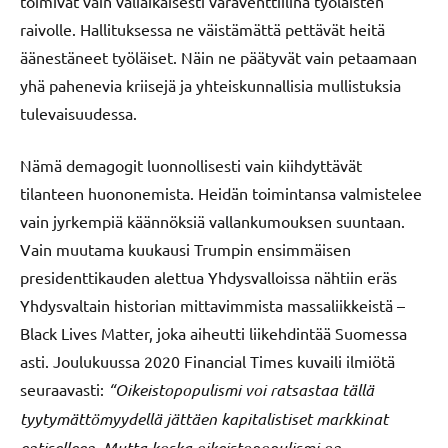
toimivat vain väliaikaisesti varaventtiilinä työläisten
raivolle. Hallituksessa ne väistämättä pettävät heitä
äänestäneet työläiset. Näin ne päätyvät vain petaamaan
yhä pahenevia kriisejä ja yhteiskunnallisia mullistuksia
tulevaisuudessa.
Nämä demagogit luonnollisesti vain kiihdyttävät
tilanteen huononemista. Heidän toimintansa valmistelee
vain jyrkempiä käännöksiä vallankumouksen suuntaan.
Vain muutama kuukausi Trumpin ensimmäisen
presidenttikauden alettua Yhdysvalloissa nähtiin eräs
Yhdysvaltain historian mittavimmista massaliikkeistä –
Black Lives Matter, joka aiheutti liikehdintää Suomessa
asti. Joulukuussa 2020 Financial Times kuvaili ilmiötä
seuraavasti:
“Oikeistopopulismi voi ratsastaa tällä
tyytymättömyydellä jättäen kapitalistiset markkinat
entiselleen. Mutta koska oikeistopopulismi on