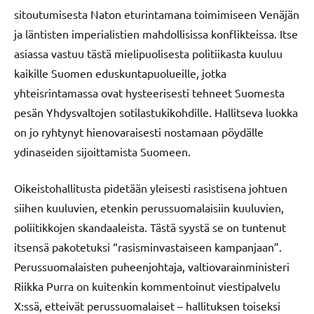
sitoutumisesta Naton eturintamana toimimiseen Venäjän
ja läntisten imperialistien mahdollisissa konflikteissa. Itse
asiassa vastuu tästä mielipuolisesta politiikasta kuuluu
kaikille Suomen eduskuntapuolueille, jotka
yhteisrintamassa ovat hysteerisesti tehneet Suomesta
pesän Yhdysvaltojen sotilastukikohdille. Hallitseva luokka
on jo ryhtynyt hienovaraisesti nostamaan pöydälle
ydinaseiden sijoittamista Suomeen.
Oikeistohallitusta pidetään yleisesti rasistisena johtuen
siihen kuuluvien, etenkin perussuomalaisiin kuuluvien,
poliitikkojen skandaaleista. Tästä syystä se on tuntenut
itsensä pakotetuksi “rasisminvastaiseen kampanjaan”.
Perussuomalaisten puheenjohtaja, valtiovarainministeri
Riikka Purra on kuitenkin kommentoinut viestipalvelu
X:ssä, etteivät perussuomalaiset – hallituksen toiseksi