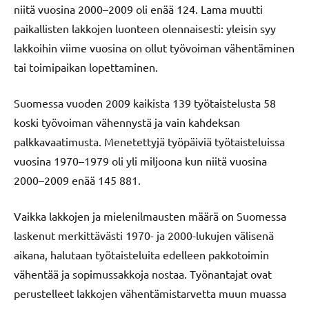
niitä vuosina 2000–2009 oli enää 124. Lama muutti
paikallisten lakkojen luonteen olennaisesti: yleisin syy
lakkoihin viime vuosina on ollut työvoiman vähentäminen
tai toimipaikan lopettaminen.
Suomessa vuoden 2009 kaikista 139 työtaistelusta 58
koski työvoiman vähennystä ja vain kahdeksan
palkkavaatimusta. Menetettyjä työpäiviä työtaisteluissa
vuosina 1970–1979 oli yli miljoona kun niitä vuosina
2000–2009 enää 145 881.
Vaikka lakkojen ja mielenilmausten määrä on Suomessa
laskenut merkittävästi 1970- ja 2000-lukujen välisenä
aikana, halutaan työtaisteluita edelleen pakkotoimin
vähentää ja sopimussakkoja nostaa. Työnantajat ovat
perustelleet lakkojen vähentämistarvetta muun muassa