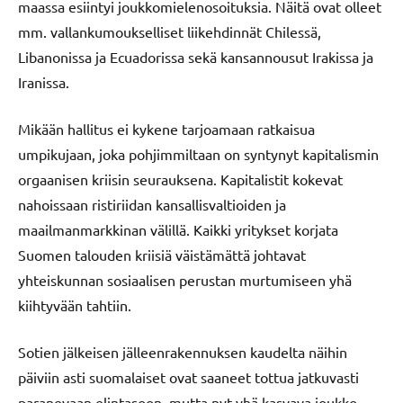
maassa esiintyi joukkomielenosoituksia. Näitä ovat olleet
mm. vallankumoukselliset liikehdinnät Chilessä,
Libanonissa ja Ecuadorissa sekä kansannousut Irakissa ja
Iranissa.
Mikään hallitus ei kykene tarjoamaan ratkaisua
umpikujaan, joka pohjimmiltaan on syntynyt kapitalismin
orgaanisen kriisin seurauksena. Kapitalistit kokevat
nahoissaan ristiriidan kansallisvaltioiden ja
maailmanmarkkinan välillä. Kaikki yritykset korjata
Suomen talouden kriisiä väistämättä johtavat
yhteiskunnan sosiaalisen perustan murtumiseen yhä
kiihtyvään tahtiin.
Sotien jälkeisen jälleenrakennuksen kaudelta näihin
päiviin asti suomalaiset ovat saaneet tottua jatkuvasti
paranevaan elintasoon, mutta nyt yhä kasvava joukko