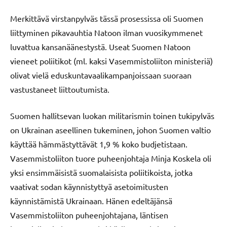
Merkittävä virstanpylväs tässä prosessissa oli Suomen
liittyminen pikavauhtia Natoon ilman vuosikymmenet
luvattua kansanäänestystä. Useat Suomen Natoon
vieneet poliitikot (ml. kaksi Vasemmistoliiton ministeriä)
olivat vielä eduskuntavaalikampanjoissaan suoraan
vastustaneet liittoutumista.
Suomen hallitsevan luokan militarismin toinen tukipylväs
on Ukrainan aseellinen tukeminen, johon Suomen valtio
käyttää hämmästyttävät 1,9 % koko budjetistaan.
Vasemmistoliiton tuore puheenjohtaja Minja Koskela oli
yksi ensimmäisistä suomalaisista poliitikoista, jotka
vaativat sodan käynnistyttyä asetoimitusten
käynnistämistä Ukrainaan. Hänen edeltäjänsä
Vasemmistoliiton puheenjohtajana, läntisen