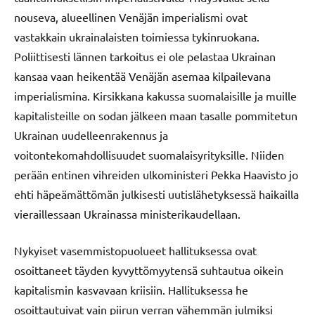
nouseva, alueellinen Venäjän imperialismi ovat
vastakkain ukrainalaisten toimiessa tykinruokana.
Poliittisesti lännen tarkoitus ei ole pelastaa Ukrainan
kansaa vaan heikentää Venäjän asemaa kilpailevana
imperialismina. Kirsikkana kakussa suomalaisille ja muille
kapitalisteille on sodan jälkeen maan tasalle pommitetun
Ukrainan uudelleenrakennus ja
voitontekomahdollisuudet suomalaisyrityksille. Niiden
perään entinen vihreiden ulkoministeri Pekka Haavisto jo
ehti häpeämättömän julkisesti uutislähetyksessä haikailla
vieraillessaan Ukrainassa ministerikaudellaan.
Nykyiset vasemmistopuolueet hallituksessa ovat
osoittaneet täyden kyvyttömyytensä suhtautua oikein
kapitalismin kasvavaan kriisiin. Hallituksessa he
osoittautuivat vain piirun verran vähemmän julmiksi