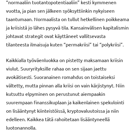
“normaaliin tuotantopotentiaaliin” kesti kymmenen
vuotta, ja pian sen jälkeen syöksyttiinkin nykyiseen
taantumaan. Normaalista on tullut hetkellinen poikkeama
ja kriisistä jo lähes pysyvä tila. Kansainvälisen kapitalismin
johtavat strategit ovat käyttäneet vallitsevasta
tilanteesta ilmaisuja kuten “permakriisi” tai “polykriisi”.
Kaikkialla työväenluokka on pistetty maksamaan kriisin
viulut. Suuryrityksille rahaa on sen sijaan jaettu
avokätisesti. Suoranainen romahdus on toistaiseksi
vältetty, mutta pinnan alla kriisi on vain kärjistynyt. Niin
kutsuttu elpyminen on perustunut aiempaakin
suurempaan finanssikuplaan ja kaikenlainen spekulointi
on lisääntynyt kiinteistöissä, kryptovaluutoissa ja niin
edelleen. Kaikkea tätä rahoitetaan lisääntyneellä
luotonannolla.