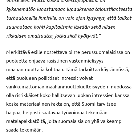
kykenemätön lunastamaan lupauksensa taloustilanteesta
turhautuneille ihmisille, on vain ajan kysymys, että talikot
suunnataan kohti kapitalismia itseään sekä niiden
rikkaiden omaisuutta, jotka siitä hyötyvät.”
Merkittävä esille nostettava piirre perussuomalaisissa on
puoluetta ohjaava rasistinen vastenmielisyys
maahanmuuttajia kohtaan. Tämä tarkoittaa käytännössä,
että puolueen poliittiset intressit voivat
vankkumattoman maahanmuuttokielteisyyden muodossa
olla ristikkäiset koko hallitsevan luokan intressien kanssa,
koska materiaalinen fakta on, että Suomi tarvitsee
halpaa, helposti saatavaa työvoimaa tekemään
matalapalkkatöitä, joita suomalaisia on yhä vaikeampi
saada tekemään.