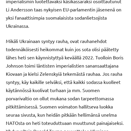
imperialismin luotettavaksi käsikassaraksi osoittautunut
Li Andersson taas nykyisen EU-parlamentin jäsenenä on
yksi fanaattisimpia suomalaisista sodanlietsojista
Ukrainassa.
Mikäli Ukrainaan syntyy rauha, ovat rauhanehdot
todennäköisesti heikommat kuin jos sota olisi päätetty
lähes heti sen käynnistyttyä keväällä 2022. Tuolloin Boris
Johnson toimi läntisten imperialistien sanansaattajana
Kiovaan ja kielsi Zelenskyiä tekemästä rauhaa. Jos rauha
syntyy, käy kaikille selväksi, että kaikki sodassa kuolleet
käytännössä kuolivat turhaan ja mm. Suomen
porvarivaltio on ollut mukana sodan tarpeettomassa
pitkittämisessä. Suomen voimaton hallitseva luokka
seuraa sivusta, kun heidän pitkään hellimänsä unelma
NATOsta on heti toteuduttuaan muuttunut painajaiseksi.