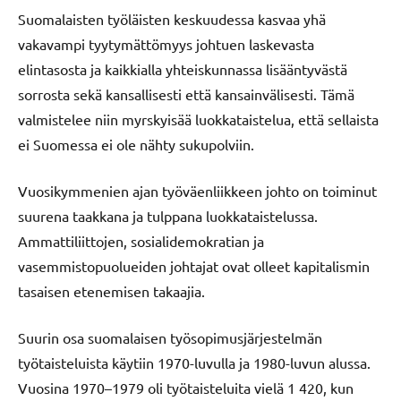
Suomalaisten työläisten keskuudessa kasvaa yhä
vakavampi tyytymättömyys johtuen laskevasta
elintasosta ja kaikkialla yhteiskunnassa lisääntyvästä
sorrosta sekä kansallisesti että kansainvälisesti. Tämä
valmistelee niin myrskyisää luokkataistelua, että sellaista
ei Suomessa ei ole nähty sukupolviin.
Vuosikymmenien ajan työväenliikkeen johto on toiminut
suurena taakkana ja tulppana luokkataistelussa.
Ammattiliittojen, sosialidemokratian ja
vasemmistopuolueiden johtajat ovat olleet kapitalismin
tasaisen etenemisen takaajia.
Suurin osa suomalaisen työsopimusjärjestelmän
työtaisteluista käytiin 1970-luvulla ja 1980-luvun alussa.
Vuosina 1970–1979 oli työtaisteluita vielä 1 420, kun