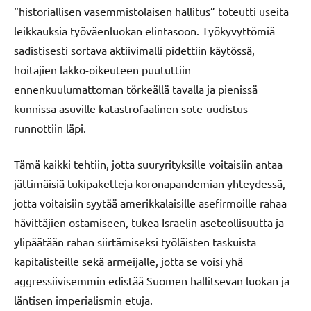
“historiallisen vasemmistolaisen hallitus” toteutti useita
leikkauksia työväenluokan elintasoon. Työkyvyttömiä
sadistisesti sortava aktiivimalli pidettiin käytössä,
hoitajien lakko-oikeuteen puututtiin
ennenkuulumattoman törkeällä tavalla ja pienissä
kunnissa asuville katastrofaalinen sote-uudistus
runnottiin läpi.
Tämä kaikki tehtiin, jotta suuryrityksille voitaisiin antaa
jättimäisiä tukipaketteja koronapandemian yhteydessä,
jotta voitaisiin syytää amerikkalaisille asefirmoille rahaa
hävittäjien ostamiseen, tukea Israelin aseteollisuutta ja
ylipäätään rahan siirtämiseksi työläisten taskuista
kapitalisteille sekä armeijalle, jotta se voisi yhä
aggressiivisemmin edistää Suomen hallitsevan luokan ja
läntisen imperialismin etuja.