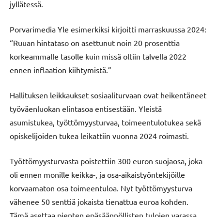
jyllätessä.
Porvarimedia Yle esimerkiksi kirjoitti marraskuussa 2024:
“Ruuan hintataso on asettunut noin 20 prosenttia
korkeammalle tasolle kuin missä oltiin talvella 2022
ennen inflaation kiihtymistä.”
Hallituksen leikkaukset sosiaaliturvaan ovat heikentäneet
työväenluokan elintasoa entisestään. Yleistä
asumistukea, työttömyysturvaa, toimeentulotukea sekä
opiskelijoiden tukea leikattiin vuonna 2024 roimasti.
Työttömyysturvasta poistettiin 300 euron suojaosa, joka
oli ennen monille keikka-, ja osa-aikaistyöntekijöille
korvaamaton osa toimeentuloa. Nyt työttömyysturva
vähenee 50 senttiä jokaista tienattua euroa kohden.
Tämä asettaa pienten epäsäännöllisten tulojen varassa