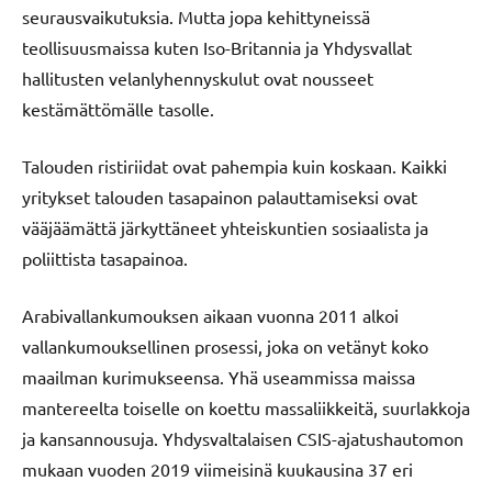
seurausvaikutuksia. Mutta jopa kehittyneissä
teollisuusmaissa kuten Iso-Britannia ja Yhdysvallat
hallitusten velanlyhennyskulut ovat nousseet
kestämättömälle tasolle.
Talouden ristiriidat ovat pahempia kuin koskaan. Kaikki
yritykset talouden tasapainon palauttamiseksi ovat
vääjäämättä järkyttäneet yhteiskuntien sosiaalista ja
poliittista tasapainoa.
Arabivallankumouksen aikaan vuonna 2011 alkoi
vallankumouksellinen prosessi, joka on vetänyt koko
maailman kurimukseensa. Yhä useammissa maissa
mantereelta toiselle on koettu massaliikkeitä, suurlakkoja
ja kansannousuja. Yhdysvaltalaisen CSIS-ajatushautomon
mukaan vuoden 2019 viimeisinä kuukausina 37 eri