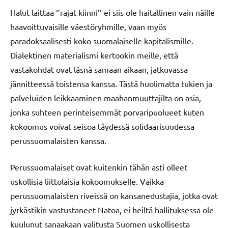
Halut laittaa ‘’rajat kiinni’’ ei siis ole haitallinen vain näille
haavoittuvaisille väestöryhmille, vaan myös
paradoksaalisesti koko suomalaiselle kapitalismille.
Dialektinen materialismi kertookin meille, että
vastakohdat ovat läsnä samaan aikaan, jatkuvassa
jännitteessä toistensa kanssa. Tästä huolimatta tukien ja
palveluiden leikkaaminen maahanmuuttajilta on asia,
jonka suhteen perinteisemmät porvaripuolueet kuten
kokoomus voivat seisoa täydessä solidaarisuudessa
perussuomalaisten kanssa.
Perussuomalaiset ovat kuitenkin tähän asti olleet
uskollisia liittolaisia kokoomukselle. Vaikka
perussuomalaisten riveissä on kansanedustajia, jotka ovat
jyrkästikin vastustaneet Natoa, ei heiltä hallituksessa ole
kuulunut sanaakaan valitusta Suomen uskollisesta