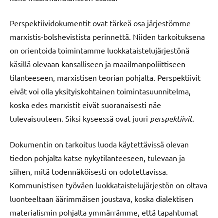
Perspektiividokumentit ovat tärkeä osa järjestömme
marxistis-bolshevistista perinnettä. Niiden tarkoituksena
on orientoida toimintamme luokkataistelujärjestönä
käsillä olevaan kansalliseen ja maailmanpoliittiseen
tilanteeseen, marxistisen teorian pohjalta. Perspektiivit
eivät voi olla yksityiskohtainen toimintasuunnitelma,
koska edes marxistit eivät suoranaisesti näe
tulevaisuuteen. Siksi kyseessä ovat juuri
perspektiivit
.
Dokumentin on tarkoitus luoda käytettävissä olevan
tiedon pohjalta katse nykytilanteeseen, tulevaan ja
siihen, mitä todennäköisesti on odotettavissa.
Kommunistisen työväen luokkataistelujärjestön on oltava
luonteeltaan äärimmäisen joustava, koska dialektisen
materialismin pohjalta ymmärrämme, että tapahtumat