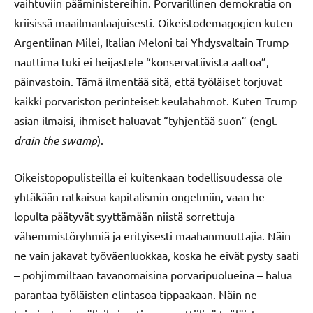
vaihtuviin pääministereihin. Porvarillinen demokratia on
kriisissä maailmanlaajuisesti. Oikeistodemagogien kuten
Argentiinan Milei, Italian Meloni tai Yhdysvaltain Trump
nauttima tuki ei heijastele “konservatiivista aaltoa”,
päinvastoin. Tämä ilmentää sitä, että työläiset torjuvat
kaikki porvariston perinteiset keulahahmot. Kuten Trump
asian ilmaisi, ihmiset haluavat “tyhjentää suon” (engl.
drain the swamp
).
Oikeistopopulisteilla ei kuitenkaan todellisuudessa ole
yhtäkään ratkaisua kapitalismin ongelmiin, vaan he
lopulta päätyvät syyttämään niistä sorrettuja
vähemmistöryhmiä ja erityisesti maahanmuuttajia. Näin
ne vain jakavat työväenluokkaa, koska he eivät pysty saati
– pohjimmiltaan tavanomaisina porvaripuolueina – halua
parantaa työläisten elintasoa tippaakaan. Näin ne