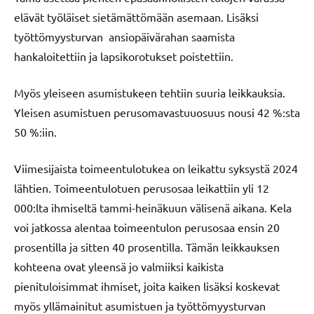
elävät työläiset sietämättömään asemaan. Lisäksi
työttömyysturvan ansiopäivärahan saamista
hankaloitettiin ja lapsikorotukset poistettiin.
Myös yleiseen asumistukeen tehtiin suuria leikkauksia.
Yleisen asumistuen perusomavastuuosuus nousi 42 %:sta
50 %:iin.
Viimesijaista toimeentulotukea on leikattu syksystä 2024
lähtien. Toimeentulotuen perusosaa leikattiin yli 12
000:lta ihmiseltä tammi-heinäkuun välisenä aikana. Kela
voi jatkossa alentaa toimeentulon perusosaa ensin 20
prosentilla ja sitten 40 prosentilla. Tämän leikkauksen
kohteena ovat yleensä jo valmiiksi kaikista
pienituloisimmat ihmiset, joita kaiken lisäksi koskevat
myös yllämainitut asumistuen ja työttömyysturvan