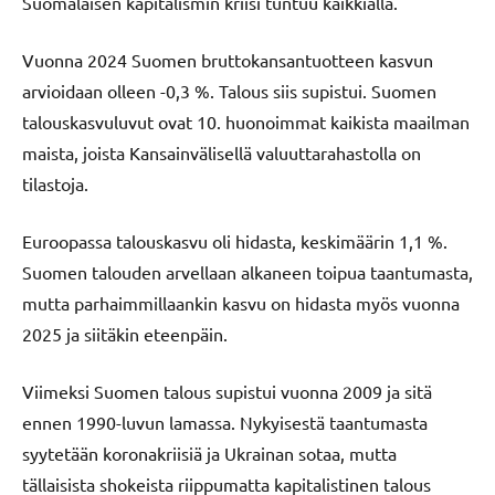
Suomalaisen kapitalismin kriisi tuntuu kaikkialla.
Vuonna 2024 Suomen bruttokansantuotteen kasvun
arvioidaan olleen -0,3 %. Talous siis supistui. Suomen
talouskasvuluvut ovat 10. huonoimmat kaikista maailman
maista, joista Kansainvälisellä valuuttarahastolla on
tilastoja.
Euroopassa talouskasvu oli hidasta, keskimäärin 1,1 %.
Suomen talouden arvellaan alkaneen toipua taantumasta,
mutta parhaimmillaankin kasvu on hidasta myös vuonna
2025 ja siitäkin eteenpäin.
Viimeksi Suomen talous supistui vuonna 2009 ja sitä
ennen 1990-luvun lamassa. Nykyisestä taantumasta
syytetään koronakriisiä ja Ukrainan sotaa, mutta
tällaisista shokeista riippumatta kapitalistinen talous