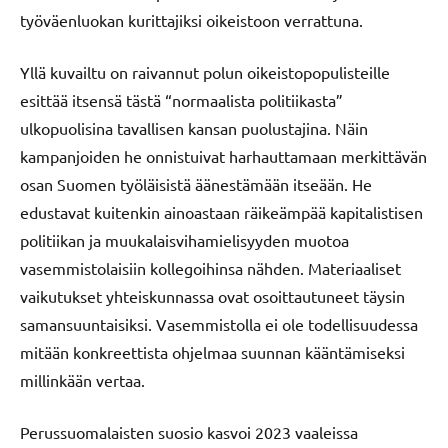
työväenluokan kurittajiksi oikeistoon verrattuna.
Yllä kuvailtu on raivannut polun oikeistopopulisteille
esittää itsensä tästä “normaalista politiikasta”
ulkopuolisina tavallisen kansan puolustajina. Näin
kampanjoiden he onnistuivat harhauttamaan merkittävän
osan Suomen työläisistä äänestämään itseään. He
edustavat kuitenkin ainoastaan räikeämpää kapitalistisen
politiikan ja muukalaisvihamielisyyden muotoa
vasemmistolaisiin kollegoihinsa nähden. Materiaaliset
vaikutukset yhteiskunnassa ovat osoittautuneet täysin
samansuuntaisiksi. Vasemmistolla ei ole todellisuudessa
mitään konkreettista ohjelmaa suunnan kääntämiseksi
millinkään vertaa.
Perussuomalaisten suosio kasvoi 2023 vaaleissa