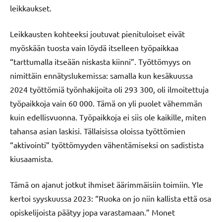
leikkaukset.
Leikkausten kohteeksi joutuvat pienituloiset eivät
myöskään tuosta vain löydä itselleen työpaikkaa
“tarttumalla itseään niskasta kiinni”. Työttömyys on
nimittäin ennätyslukemissa: samalla kun kesäkuussa
2024 työttömiä työnhakijoita oli 293 300, oli ilmoitettuja
työpaikkoja vain 60 000. Tämä on yli puolet vähemmän
kuin edellisvuonna. Työpaikkoja ei siis ole kaikille, miten
tahansa asian laskisi. Tällaisissa oloissa työttömien
“aktivointi” työttömyyden vähentämiseksi on sadistista
kiusaamista.
Tämä on ajanut jotkut ihmiset äärimmäisiin toimiin. Yle
kertoi syyskuussa 2023: “Ruoka on jo niin kallista että osa
opiskelijoista päätyy jopa varastamaan.” Monet