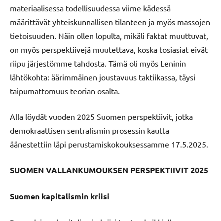
materiaalisessa todellisuudessa viime kädessä
määrittävät yhteiskunnallisen tilanteen ja myös massojen
tietoisuuden. Näin ollen lopulta, mikäli faktat muuttuvat,
on myös perspektiivejä muutettava, koska tosiasiat eivät
riipu järjestömme tahdosta. Tämä oli myös Leninin
lähtökohta: äärimmäinen joustavuus taktiikassa, täysi
taipumattomuus teorian osalta.
Alla löydät vuoden 2025 Suomen perspektiivit, jotka
demokraattisen sentralismin prosessin kautta
äänestettiin läpi perustamiskokouksessamme 17.5.2025.
SUOMEN VALLANKUMOUKSEN PERSPEKTIIVIT 2025
Suomen kapitalismin kriisi