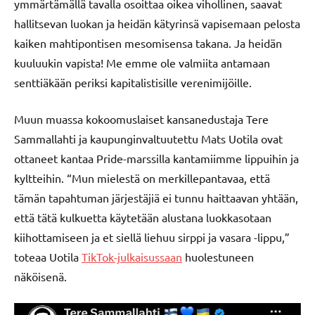
ymmärtämällä tavalla osoittaa oikea vihollinen, saavat
hallitsevan luokan ja heidän kätyrinsä vapisemaan pelosta
kaiken mahtipontisen mesomisensa takana. Ja heidän
kuuluukin vapista! Me emme ole valmiita antamaan
senttiäkään periksi kapitalistisille verenimijöille.
Muun muassa kokoomuslaiset kansanedustaja Tere
Sammallahti ja kaupunginvaltuutettu Mats Uotila ovat
ottaneet kantaa Pride-marssilla kantamiimme lippuihin ja
kyltteihin. “Mun mielestä on merkillepantavaa, että
tämän tapahtuman järjestäjiä ei tunnu haittaavan yhtään,
että tätä kulkuetta käytetään alustana luokkasotaan
kiihottamiseen ja et siellä liehuu sirppi ja vasara -lippu,”
toteaa Uotila
TikTok-julkaisussaan
huolestuneen
näköisenä.