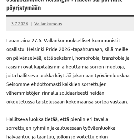
pöyristymään
3.7.2026
Vallankumous
Lauantaina 27.6. Vallankumoukselliset kommunistit
osallistui Helsinki Pride 2026 -tapahtumaan, sillä meille
on päivänselvää, että seksismi, homofobia, transfobia ja
rasismi ovat kapitalismin aiheuttamia sorron muotoja,
joita hallitseva luokka käyttää jakamaan työväenluokkaa.
Seisomme ehdottomasti kaikkien sorrettujen
vähemmistöjen rinnalla solidaarisesti heidän
oikeutetussa taistelussaan kokemaansa sortoa vastaan.
Hallitseva luokka tietää, että pieniin eri tavalla
sorrettujen ryhmiin jakautuessaan työväenluokka
halvaantuu ja taantuu, jolloin jo voitettujenkin