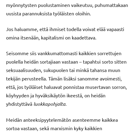
myönnytysten puolustaminen vaikeutuu, puhumattakaan
uusista parannuksista työläisten oloihin.
Jos haluamme, että ihmiset todella voivat elää vapaasti
omina itsenään, kapitalismi on kaadettava.
Seisomme siis vankkumattomasti kaikkien sorrettujen
puolella heidän sortajiaan vastaan – tapahtui sorto sitten
seksuaalisuuden, sukupuolen tai minkä tahansa muun
tekijän perusteella. Tämän lisäksi sanomme avoimesti,
että, jos työläiset haluavat ponnistaa musertavan sorron,
köyhyyden ja hyväksikäytön ikeestä, on heidän
yhdistyttävä
luokkapohjalta.
Meidän anteeksipyytelemätön asenteemme kaikkea
sortoa vastaan, sekä marxismin kyky kaikkien