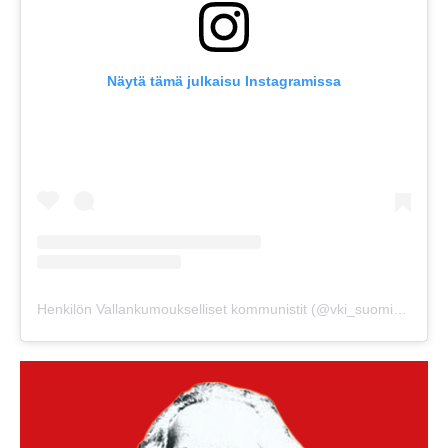
Näytä tämä julkaisu Instagramissa
Henkilön Vallankumoukselliset kommunistit (@vki_suomi) jakama julkaisu