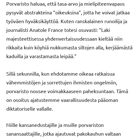
Porvaristo haluaa, että tasa-arvo ja mielipiteenvapaus
pysyvät abstrakteina “oikeuksina”, jotta he voivat jatkaa
työväen hyväksikäyttöä. Kuten ranskalainen runoilija ja
journalisti Anatole France totesi osuvasti: “Laki
majesteettisessa yhdenvertaisuudessaan kieltää niin
rikkaita kuin köyhiä nukkumasta siltojen alla, kerjäämästä
kaduilla ja varastamasta leipää.”
Sillä sekunnilla, kun ehdotamme oikeaa ratkaisua
vähemmistöjen ja sorrettujen ihmisten ongelmiin,
porvaristo nousee voimakkaaseen paheksuntaan. Tämä
on osoitus ajatustemme vaarallisuudesta pääoman
diktatoriselle vallalle.
Niille kansanedustajille ja muille porvariston
sanansaattajille, jotka ajautuvat pakokauhun valtaan