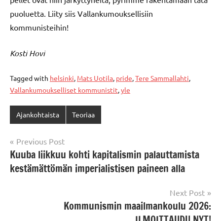
puoluetta. Liity siis Vallankumouksellisiin
kommunisteihin!
Kosti Hovi
Tagged with
helsinki
,
Mats Uotila
,
pride
,
Tere Sammallahti
,
Vallankumoukselliset kommunistit
,
yle
Ajankohtaista
Teoriaa
Artikkelien
Previous Post
Kuuba liikkuu kohti kapitalismin palauttamista
selaus
kestämättömän imperialistisen paineen alla
Next Post
Kommunismin maailmankoulu 2026:
ILMOITTAUDU NYT!