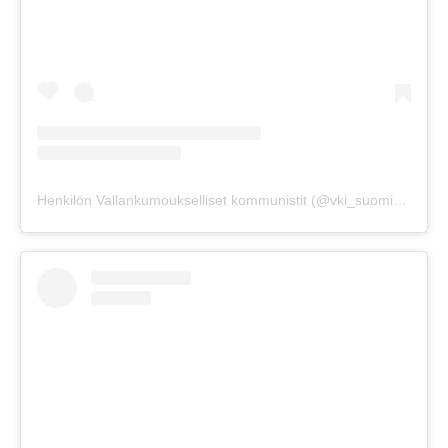
Henkilön Vallankumoukselliset kommunistit (@vki_suomi) jakama julkaisu