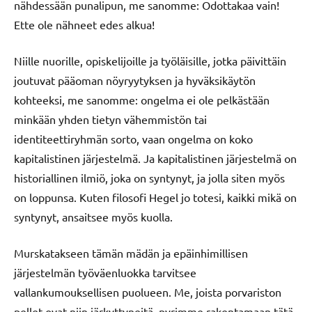
nähdessään punalipun, me sanomme: Odottakaa vain!
Ette ole nähneet edes alkua!
Niille nuorille, opiskelijoille ja työläisille, jotka päivittäin
joutuvat pääoman nöyryytyksen ja hyväksikäytön
kohteeksi, me sanomme: ongelma ei ole pelkästään
minkään yhden tietyn vähemmistön tai
identiteettiryhmän sorto, vaan ongelma on koko
kapitalistinen järjestelmä. Ja kapitalistinen järjestelmä on
historiallinen ilmiö, joka on syntynyt, ja jolla siten myös
on loppunsa. Kuten filosofi Hegel jo totesi, kaikki mikä on
syntynyt, ansaitsee myös kuolla.
Murskatakseen tämän mädän ja epäinhimillisen
järjestelmän työväenluokka tarvitsee
vallankumouksellisen puolueen. Me, joista porvariston
pellet ovat niin järkyttyneitä, pyrimme rakentamaan tätä