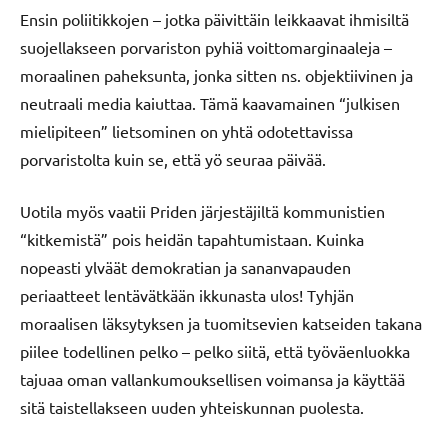
Ensin poliitikkojen – jotka päivittäin leikkaavat ihmisiltä
suojellakseen porvariston pyhiä voittomarginaaleja –
moraalinen paheksunta, jonka sitten ns. objektiivinen ja
neutraali media kaiuttaa. Tämä kaavamainen “julkisen
mielipiteen” lietsominen on yhtä odotettavissa
porvaristolta kuin se, että yö seuraa päivää.
Uotila myös vaatii Priden järjestäjiltä kommunistien
“kitkemistä” pois heidän tapahtumistaan. Kuinka
nopeasti ylväät demokratian ja sananvapauden
periaatteet lentävätkään ikkunasta ulos! Tyhjän
moraalisen läksytyksen ja tuomitsevien katseiden takana
piilee todellinen pelko – pelko siitä, että työväenluokka
tajuaa oman vallankumouksellisen voimansa ja käyttää
sitä taistellakseen uuden yhteiskunnan puolesta.